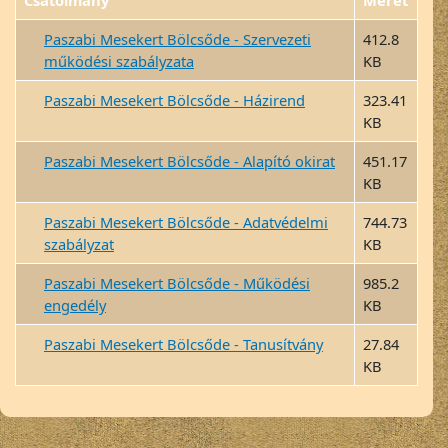
Csatolmány
Méret
Paszabi Mesekert Bölcsőde - Szervezeti
412.8
működési szabályzata
KB
Paszabi Mesekert Bölcsőde - Házirend
323.41
KB
Paszabi Mesekert Bölcsőde - Alapító okirat
451.17
KB
Paszabi Mesekert Bölcsőde - Adatvédelmi
744.73
szabályzat
KB
Paszabi Mesekert Bölcsőde - Működési
985.2
engedély
KB
Paszabi Mesekert Bölcsőde - Tanusítvány
27.84
KB