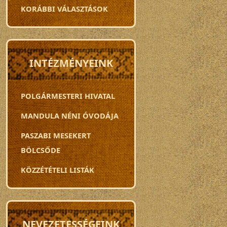
KORÁBBI VÁLASZTÁSOK
INTÉZMÉNYEINK
POLGÁRMESTERI HIVATAL
MANDULA NÉNI ÓVODÁJA
PASZABI MESEKERT
BÖLCSŐDE
KÖZZÉTÉTELI LISTÁK
NEVEZETESSÉGEINK