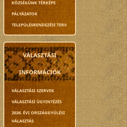
KÖZSÉGÜNK TÉRKÉPE
PÁLYÁZATOK
TELEPÜLÉSRENDEZÉSI TERV
VÁLASZTÁSI
INFORMÁCIÓK
VÁLASZTÁSI SZERVEK
VÁLASZTÁSI ÜGYINTÉZÉS
2026. ÉVI ORSZÁGGYŰLÉSI
VÁLASZTÁS