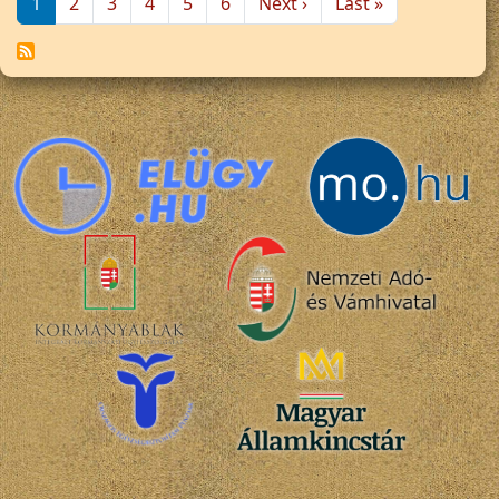
Következő oldal
Utolsó oldal
1
2
3
4
5
6
Next ›
Last »