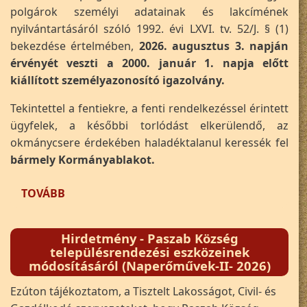
polgárok személyi adatainak és lakcímének
nyilvántartásáról szóló 1992. évi LXVI. tv. 52/J. § (1)
bekezdése értelmében,
2026. augusztus 3. napján
érvényét veszti a 2000. január 1. napja előtt
kiállított személyazonosító igazolvány.
Tekintettel a fentiekre, a fenti rendelkezéssel érintett
ügyfelek, a későbbi torlódást elkerülendő, az
okmánycsere érdekében haladéktalanul keressék fel
bármely Kormányablakot.
(ÉRVÉNYÉT VESZTI A 2000. JANUÁR 1. ELŐT
TOVÁBB
Hirdetmény - Paszab Község
településrendezési eszközeinek
módosításáról (Naperőművek-II- 2026)
Ezúton tájékoztatom, a Tisztelt Lakosságot, Civil- és