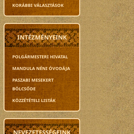
KORÁBBI VÁLASZTÁSOK
INTÉZMÉNYEINK
POLGÁRMESTERI HIVATAL
MANDULA NÉNI ÓVODÁJA
PASZABI MESEKERT
BÖLCSŐDE
KÖZZÉTÉTELI LISTÁK
NEVEZETESSÉGEINK