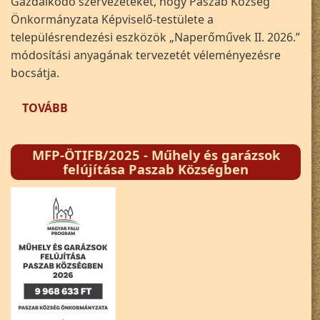
Gazdálkodó szervezeteket, hogy Paszab Község
Önkormányzata Képviselő-testülete a
településrendezési eszközök „Naperőművek II. 2026.”
módosítási anyagának tervezetét véleményezésre
bocsátja.
(HIRDETMÉNY - PASZAB KÖZSÉG TELEPÜLÉSR
TOVÁBB
MFP-ÖTIFB/2025 - Műhely és garázsok
felújítása Paszab Községben