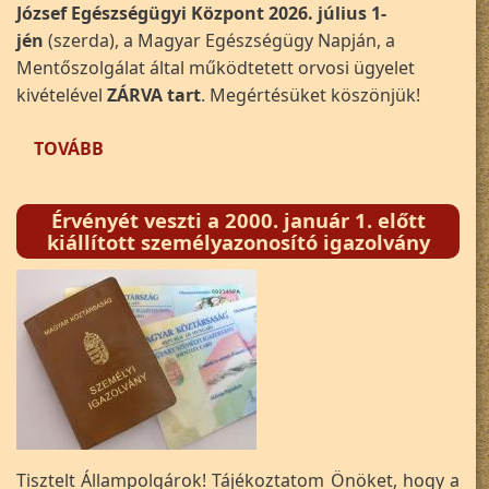
József Egészségügyi Központ 2026. július 1-
jén
(szerda), a Magyar Egészségügy Napján, a
Mentőszolgálat által működtetett orvosi ügyelet
kivételével
ZÁRVA tart
. Megértésüket köszönjük!
(DR. BÉRES JÓZSEF EGÉSZSÉGÜGYI KÖZPONT -
TOVÁBB
Érvényét veszti a 2000. január 1. előtt
kiállított személyazonosító igazolvány
Tisztelt Állampolgárok! Tájékoztatom Önöket, hogy a