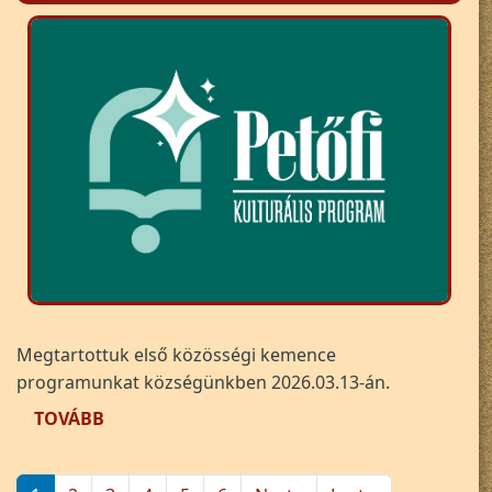
Megtartottuk első közösségi kemence
programunkat községünkben 2026.03.13-án.
(PETŐFI KULTURÁLIS PROGRAM - ÍZ-ÉRTÉK-K
TOVÁBB
Oldalszámozás