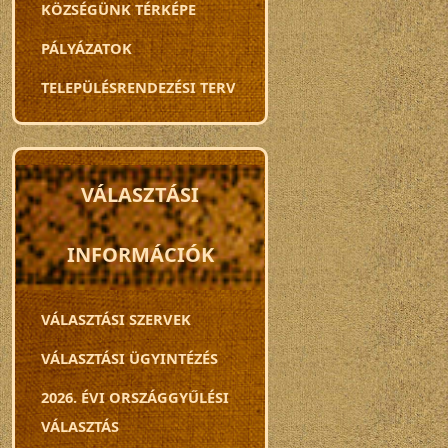
KÖZSÉGÜNK TÉRKÉPE
PÁLYÁZATOK
TELEPÜLÉSRENDEZÉSI TERV
VÁLASZTÁSI
INFORMÁCIÓK
VÁLASZTÁSI SZERVEK
VÁLASZTÁSI ÜGYINTÉZÉS
2026. ÉVI ORSZÁGGYŰLÉSI
VÁLASZTÁS