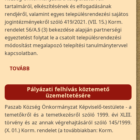
tartalmáról, elkészítésének és elfogadásának
rendjéről, valamint egyes településrendezési sajátos
jogintézményekről szóló 419/2021. (VII. 15.) Korm.
rendelet 56/A.§ (3) bekezdése alapján partnerségi
egyeztetést folytat le a csatolt településrendezési
módosítást megalapozó telepítési tanulmánytervvel
kapcsolatban.
(HIRDETMÉNY PARTNERSÉGI EGYEZTETÉSRŐL
TOVÁBB
Pályázati felhívás köztemető
üzemeltetésére
Paszab Község Önkormányzat Képviselő-testülete - a
temetőkről és a temetkezésről szóló 1999. évi XLIII.
törvény és az annak végrehajtásáról szóló 145/1999.
(X. 01.) Korm. rendelet (a továbbiakban: Korm.