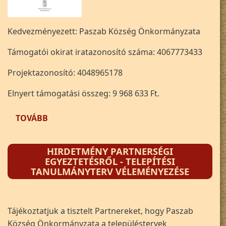
Kedvezményezett: Paszab Község Önkormányzata
Támogatói okirat iratazonosító száma: 4067773433
Projektazonosító: 4048965178
Elnyert támogatási összeg: 9 968 633 Ft.
(MFP-ÖTIFB/2025 - MŰHELY ÉS GARÁZSOK FE
TOVÁBB
HIRDETMÉNY PARTNERSÉGI
EGYEZTETÉSRŐL - TELEPÍTÉSI
TANULMÁNYTERV VÉLEMÉNYEZÉSE
Tájékoztatjuk a tisztelt Partnereket, hogy Paszab
Község Önkormányzata a településtervek