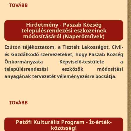
(PÁLYÁZATI FELHÍVÁS KÖZTEMETŐ ÜZEMELTE
TOVÁBB
Hirdetmény - Paszab Község
településrendezési eszközeinek
módosításáról (Naperőművek)
Ezúton tájékoztatom, a Tisztelt Lakosságot, Civil-
és Gazdálkodó szervezeteket, hogy Paszab Község
Önkormányzata Képviselő-testülete a
településrendezési eszközök módosítási
anyagának tervezetét véleményezésre bocsátja.
(HIRDETMÉNY - PASZAB KÖZSÉG TELEPÜLÉS
TOVÁBB
Petőfi Kulturális Program - Íz-érték-
közösség!