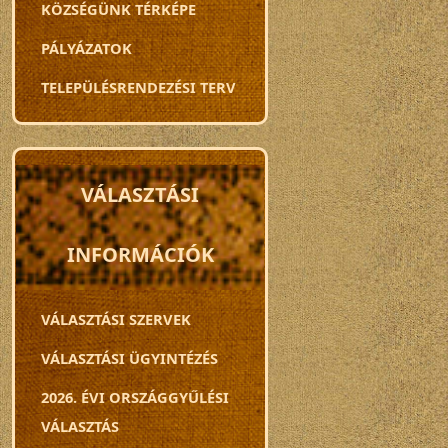
KÖZSÉGÜNK TÉRKÉPE
PÁLYÁZATOK
TELEPÜLÉSRENDEZÉSI TERV
VÁLASZTÁSI
INFORMÁCIÓK
VÁLASZTÁSI SZERVEK
VÁLASZTÁSI ÜGYINTÉZÉS
2026. ÉVI ORSZÁGGYŰLÉSI
VÁLASZTÁS