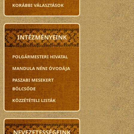
KORÁBBI VÁLASZTÁSOK
INTÉZMÉNYEINK
POLGÁRMESTERI HIVATAL
MANDULA NÉNI ÓVODÁJA
PASZABI MESEKERT
BÖLCSŐDE
KÖZZÉTÉTELI LISTÁK
NEVEZETESSÉGEINK