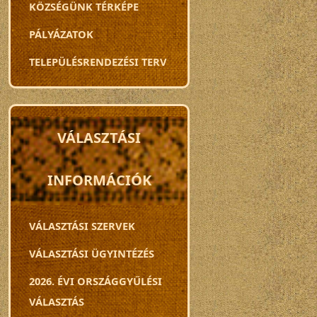
KÖZSÉGÜNK TÉRKÉPE
PÁLYÁZATOK
TELEPÜLÉSRENDEZÉSI TERV
VÁLASZTÁSI
INFORMÁCIÓK
VÁLASZTÁSI SZERVEK
VÁLASZTÁSI ÜGYINTÉZÉS
2026. ÉVI ORSZÁGGYŰLÉSI
VÁLASZTÁS