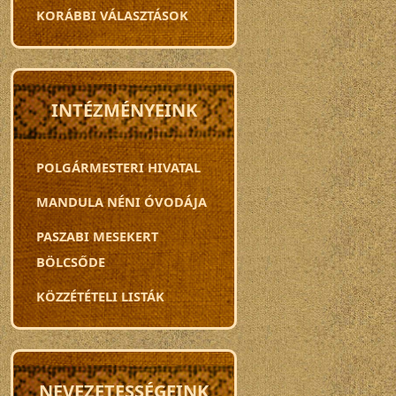
KORÁBBI VÁLASZTÁSOK
INTÉZMÉNYEINK
POLGÁRMESTERI HIVATAL
MANDULA NÉNI ÓVODÁJA
PASZABI MESEKERT
BÖLCSŐDE
KÖZZÉTÉTELI LISTÁK
NEVEZETESSÉGEINK